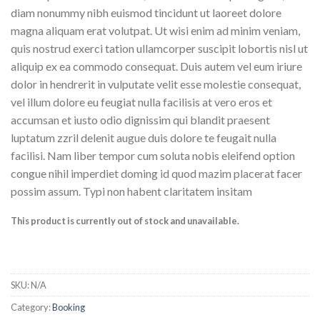
diam nonummy nibh euismod tincidunt ut laoreet dolore
magna aliquam erat volutpat. Ut wisi enim ad minim veniam,
quis nostrud exerci tation ullamcorper suscipit lobortis nisl ut
aliquip ex ea commodo consequat. Duis autem vel eum iriure
dolor in hendrerit in vulputate velit esse molestie consequat,
vel illum dolore eu feugiat nulla facilisis at vero eros et
accumsan et iusto odio dignissim qui blandit praesent
luptatum zzril delenit augue duis dolore te feugait nulla
facilisi. Nam liber tempor cum soluta nobis eleifend option
congue nihil imperdiet doming id quod mazim placerat facer
possim assum. Typi non habent claritatem insitam
This product is currently out of stock and unavailable.
SKU:
N/A
Category:
Booking