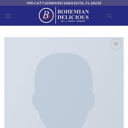
Skip
999 CATTLEMEN RD SARASOTA, FL 34232
to
0
content
Add to
wishlist