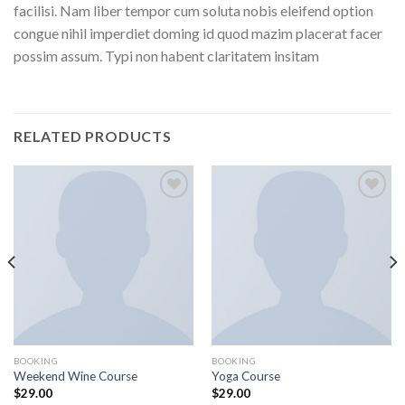
facilisi. Nam liber tempor cum soluta nobis eleifend option
congue nihil imperdiet doming id quod mazim placerat facer
possim assum. Typi non habent claritatem insitam
RELATED PRODUCTS
Add to
Add to
wishlist
wishlist
BOOKING
BOOKING
Weekend Wine Course
Yoga Course
$
29.00
$
29.00